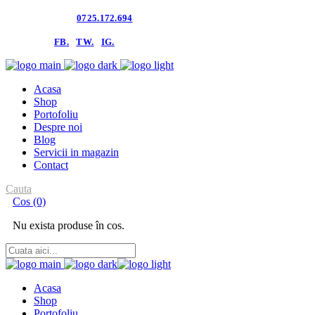
Contacteaza-ne:
0725.172.694
follow us:
FB.
TW.
IG.
Acasa
Shop
Portofoliu
Despre noi
Blog
Servicii in magazin
Contact
Cauta
Cos
(0)
Nu exista produse în cos.
Acasa
Shop
Portofoliu