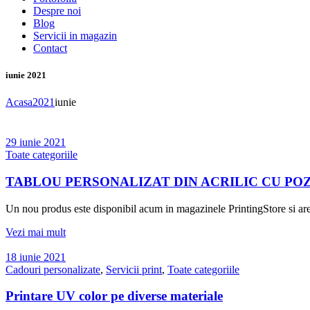
Despre noi
Blog
Servicii in magazin
Contact
iunie 2021
Acasa
2021
iunie
29 iunie 2021
Toate categoriile
TABLOU PERSONALIZAT DIN ACRILIC CU PO
Un nou produs este disponibil acum in magazinele PrintingStore si are 
Vezi mai mult
18 iunie 2021
Cadouri personalizate
,
Servicii print
,
Toate categoriile
Printare UV color pe diverse materiale