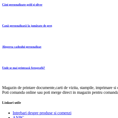
Căni personalizate gold şi silver
Cană personalizată la jumătate de preţ
Alegerea cadoului personalizat
Unde se mai printează fotografii?
Magazin de printare documente,carti de vizita, stampile, imprimare si 
Poti comanda online sau poti merge direct in magazin pentru comanda
Linkuri utile
Intrebari despre produse si comenzi
ANPC