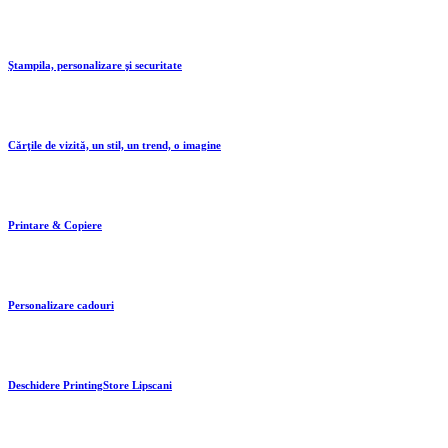
Ştampila, personalizare şi securitate
Cărţile de vizită, un stil, un trend, o imagine
Printare & Copiere
Personalizare cadouri
Deschidere PrintingStore Lipscani