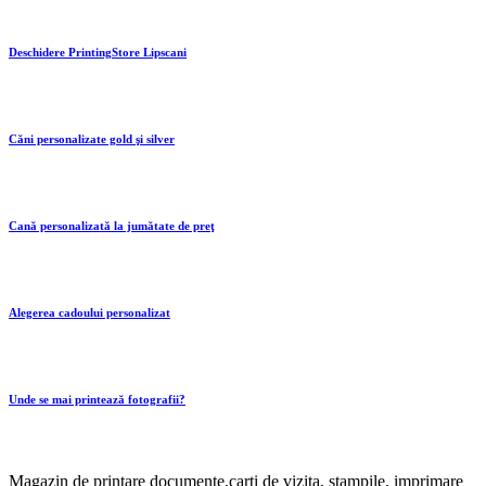
Deschidere PrintingStore Lipscani
Căni personalizate gold şi silver
Cană personalizată la jumătate de preţ
Alegerea cadoului personalizat
Unde se mai printează fotografii?
Magazin de printare documente,carti de vizita, stampile, imprimare