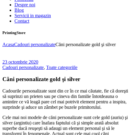
Despre noi
Blog
Servicii in magazin
Contact
PrintingStore
Acasa
Cadouri personalizate
Căni personalizate gold şi silver
23 octombrie 2020
Cadouri personalizate
,
Toate categoriile
Căni personalizate gold şi silver
Cadourile personalizate sunt din ce în ce mai căutate, fie că doreşti
să suprinzi un prieten sau pe cineva din familie întotdeauna o
amintire ce vă leagă pare cel mai potrivit element pentru a inspira,
surprinde şi aduce un zâmbet pe buzele primitorului.
Cele mai noi modele de căni personalizate sunt cele gold (auriu) şi
silver (argintiu) care înafara faptului că şi simple arată absolut
superbe dacă reuşeşti să adaugi un element personal şi să le
transformi în fenomenale. Actual sunt cele mai cool căni