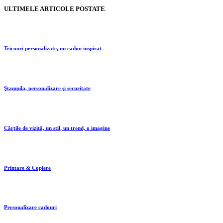
ULTIMELE ARTICOLE POSTATE
Tricouri personalizate, un cadou inspirat
Ştampila, personalizare şi securitate
Cărţile de vizită, un stil, un trend, o imagine
Printare & Copiere
Personalizare cadouri