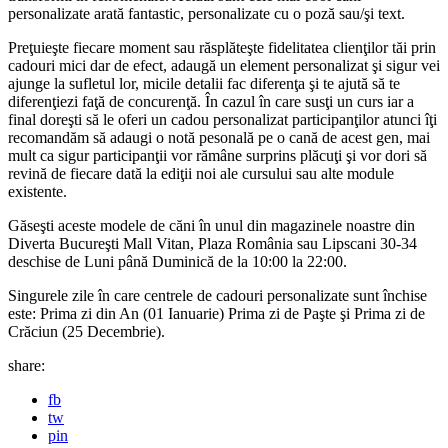
personalizate arată fantastic, personalizate cu o poză sau/şi text.
Preţuieşte fiecare moment sau răsplăteşte fidelitatea clienţilor tăi prin
cadouri mici dar de efect, adaugă un element personalizat şi sigur vei
ajunge la sufletul lor, micile detalii fac diferenţa şi te ajută să te
diferenţiezi faţă de concurenţă. În cazul în care susţi un curs iar a
final doreşti să le oferi un cadou personalizat participanţilor atunci îţi
recomandăm să adaugi o notă pesonală pe o cană de acest gen, mai
mult ca sigur participanţii vor rămâne surprins plăcuţi şi vor dori să
revină de fiecare dată la ediţii noi ale cursului sau alte module
existente.
Găseşti aceste modele de căni în unul din magazinele noastre din
Diverta Bucureşti Mall Vitan, Plaza România sau Lipscani 30-34
deschise de Luni până Duminică de la 10:00 la 22:00.
Singurele zile în care centrele de cadouri personalizate sunt închise
este: Prima zi din An (01 Ianuarie) Prima zi de Paşte şi Prima zi de
Crăciun (25 Decembrie).
share:
fb
tw
pin