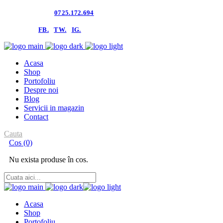
Contacteaza-ne:
0725.172.694
follow us:
FB.
TW.
IG.
Acasa
Shop
Portofoliu
Despre noi
Blog
Servicii in magazin
Contact
Cauta
Cos
(0)
Nu exista produse în cos.
Acasa
Shop
Portofoliu