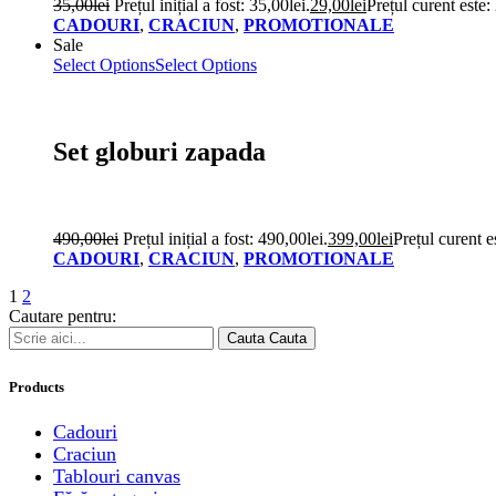
35,00
lei
Prețul inițial a fost: 35,00lei.
29,00
lei
Prețul curent este:
CADOURI
,
CRACIUN
,
PROMOTIONALE
Sale
Select Options
Select Options
Set globuri zapada
490,00
lei
Prețul inițial a fost: 490,00lei.
399,00
lei
Prețul curent e
CADOURI
,
CRACIUN
,
PROMOTIONALE
1
2
Cautare pentru:
Cauta
Cauta
Products
Cadouri
Craciun
Tablouri canvas