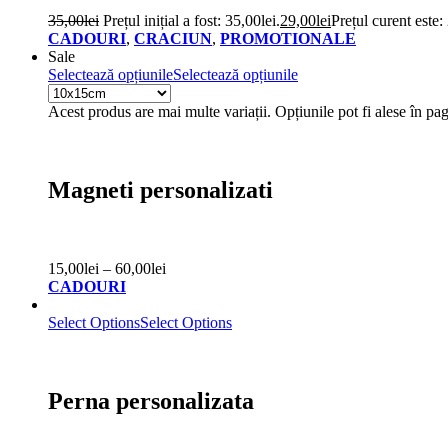
35,00
lei
Prețul inițial a fost: 35,00lei.
29,00
lei
Prețul curent este:
CADOURI
,
CRACIUN
,
PROMOTIONALE
Sale
Selectează opțiunile
Selectează opțiunile
Acest produs are mai multe variații. Opțiunile pot fi alese în pa
Magneti personalizati
15,00
lei
–
60,00
lei
CADOURI
Select Options
Select Options
Perna personalizata