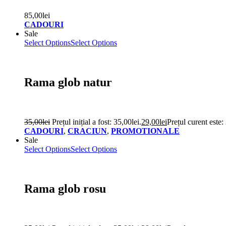
85,00
lei
CADOURI
Sale
Select Options
Select Options
Rama glob natur
35,00
lei
Prețul inițial a fost: 35,00lei.
29,00
lei
Prețul curent este:
CADOURI
,
CRACIUN
,
PROMOTIONALE
Sale
Select Options
Select Options
Rama glob rosu