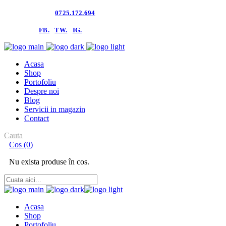
Contacteaza-ne:
0725.172.694
follow us:
FB.
TW.
IG.
Acasa
Shop
Portofoliu
Despre noi
Blog
Servicii in magazin
Contact
Cauta
Cos
(0)
Nu exista produse în cos.
Acasa
Shop
Portofoliu