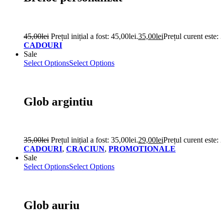
45,00
lei
Prețul inițial a fost: 45,00lei.
35,00
lei
Prețul curent este:
CADOURI
Sale
Select Options
Select Options
Glob argintiu
35,00
lei
Prețul inițial a fost: 35,00lei.
29,00
lei
Prețul curent este:
CADOURI
,
CRACIUN
,
PROMOTIONALE
Sale
Select Options
Select Options
Glob auriu