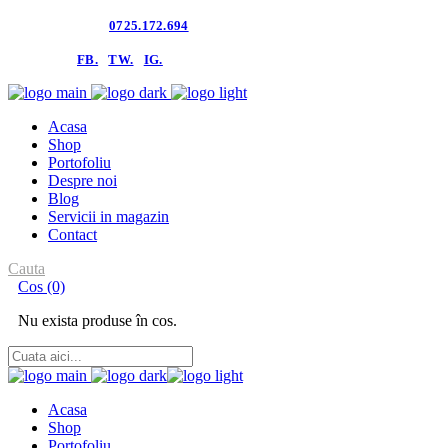
Contacteaza-ne:
0725.172.694
follow us:
FB.
TW.
IG.
Acasa
Shop
Portofoliu
Despre noi
Blog
Servicii in magazin
Contact
Cauta
Cos
(0)
Nu exista produse în cos.
Acasa
Shop
Portofoliu