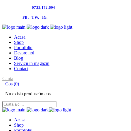
Contacteaza-ne:
0725.172.694
follow us:
FB.
TW.
IG.
Acasa
Shop
Portofoliu
Despre noi
Blog
Servicii in magazin
Contact
Cauta
Cos
(0)
Nu exista produse în cos.
Acasa
Shop
Portofoliu