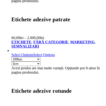
pagina produsului.
Etichete adezive patrate
60,00
lei
–
2.000,00
lei
ETICHETE
,
FĂRĂ CATEGORIE
,
MARKETING
,
SEMNALIZARI
Select Options
Select Options
Acest produs are mai multe variații. Opțiunile pot fi alese în
pagina produsului.
Etichete adezive rotunde