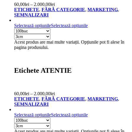
60,00
lei
–
2.000,00
lei
ETICHETE
,
FĂRĂ CATEGORIE
,
MARKETING
,
SEMNALIZARI
Selectează opțiunile
Selectează opțiunile
Acest produs are mai multe variații. Opțiunile pot fi alese în
pagina produsului.
Etichete ATENTIE
60,00
lei
–
2.000,00
lei
ETICHETE
,
FĂRĂ CATEGORIE
,
MARKETING
,
SEMNALIZARI
Selectează opțiunile
Selectează opțiunile
Acest produs are mai multe variații. Opțiunile pot fi alese în