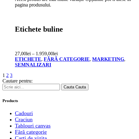
pagina produsului.
Etichete buline
27,00
lei
–
1.959,00
lei
ETICHETE
,
FĂRĂ CATEGORIE
,
MARKETING
,
SEMNALIZARI
1
2
3
Cautare pentru:
Cauta
Cauta
Products
Cadouri
Craciun
Tablouri canvas
Fără categorie
Carti de vizita