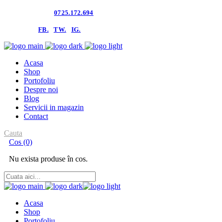
Contacteaza-ne:
0725.172.694
follow us:
FB.
TW.
IG.
Acasa
Shop
Portofoliu
Despre noi
Blog
Servicii in magazin
Contact
Cauta
Cos
(0)
Nu exista produse în cos.
Acasa
Shop
Portofoliu