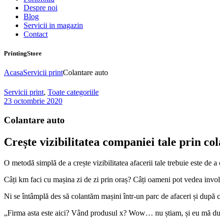
Despre noi
Blog
Servicii in magazin
Contact
PrintingStore
Acasa
Servicii print
Colantare auto
Servicii print
,
Toate categoriile
23 octombrie 2020
Colantare auto
Crește vizibilitatea companiei tale prin co
O metodă simplă de a crește vizibilitatea afacerii tale trebuie este de 
Câți km faci cu mașina zi de zi prin oraș? Câți oameni pot vedea invol
Ni se întâmplă des să colantăm mașini într-un parc de afaceri și după c
„Firma asta este aici? Vând produsul x? Wow… nu știam, și eu mă duce