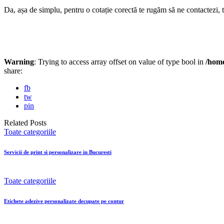
Da, așa de simplu, pentru o cotație corectă te rugăm să ne contactezi, t
Warning
: Trying to access array offset on value of type bool in
/home
share:
fb
tw
pin
Related Posts
Toate categoriile
Servicii de print si personalizare in Bucuresti
Toate categoriile
Etichete adezive personalizate decupate pe contur