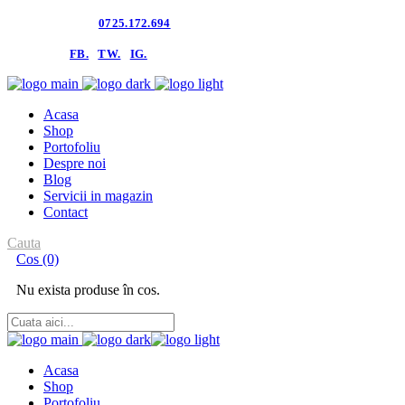
Contacteaza-ne:
0725.172.694
follow us:
FB.
TW.
IG.
Acasa
Shop
Portofoliu
Despre noi
Blog
Servicii in magazin
Contact
Cauta
Cos
(0)
Nu exista produse în cos.
Acasa
Shop
Portofoliu