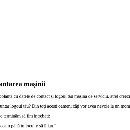
lantarea mașinii
a colanta cu datele de contact și logoul tău mașina de serviciu, atfel cree
untar logoul tău? Din toți acești oameni câți vor avea nevoie la un mome
e terminăm să fim întrebați:
am până în locul y să îl iau.”