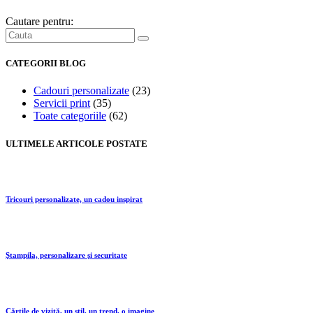
Cautare pentru:
CATEGORII BLOG
Cadouri personalizate
(23)
Servicii print
(35)
Toate categoriile
(62)
ULTIMELE ARTICOLE POSTATE
Tricouri personalizate, un cadou inspirat
Ştampila, personalizare şi securitate
Cărţile de vizită, un stil, un trend, o imagine