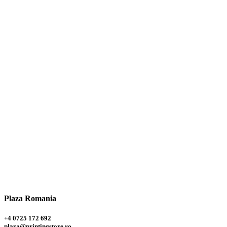
Plaza
Romania
+4 0725 172 692
plaza@printingstore.ro