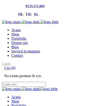
Contacteaza-ne:
0725.172.694
follow us:
FB.
TW.
IG.
Acasa
Shop
Portofoliu
Despre noi
Blog
Servicii in magazin
Contact
Cauta
Cos
(0)
Nu exista produse în cos.
Acasa
Shop
Portofoliu