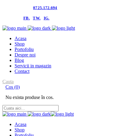
Contacteaza-ne:
0725.172.694
follow us:
FB.
TW.
IG.
Acasa
Shop
Portofoliu
Despre noi
Blog
Servicii in magazin
Contact
Cauta
Cos
(0)
Nu exista produse în cos.
Acasa
Shop
Portofoliu