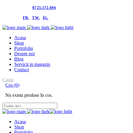
Contacteaza-ne:
0725.172.694
follow us:
FB.
TW.
IG.
Acasa
Shop
Portofoliu
Despre noi
Blog
Servicii in magazin
Contact
Cauta
Cos
(0)
Nu exista produse în cos.
Acasa
Shop
Portofoliu