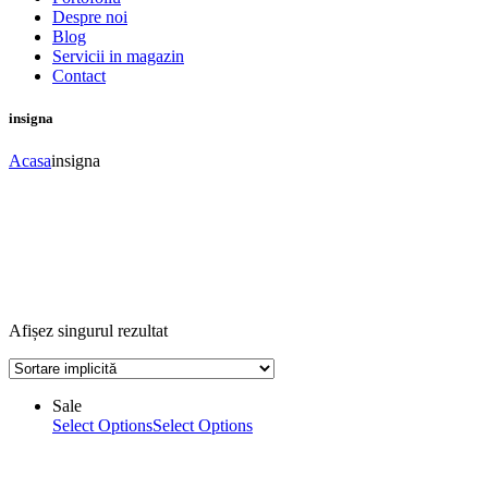
Despre noi
Blog
Servicii in magazin
Contact
insigna
Acasa
insigna
Afișez singurul rezultat
Sale
Select Options
Select Options