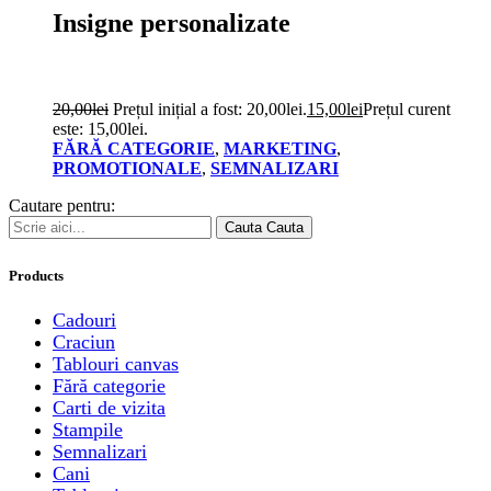
Insigne personalizate
20,00
lei
Prețul inițial a fost: 20,00lei.
15,00
lei
Prețul curent
este: 15,00lei.
FĂRĂ CATEGORIE
,
MARKETING
,
PROMOTIONALE
,
SEMNALIZARI
Cautare pentru:
Cauta
Cauta
Products
Cadouri
Craciun
Tablouri canvas
Fără categorie
Carti de vizita
Stampile
Semnalizari
Cani