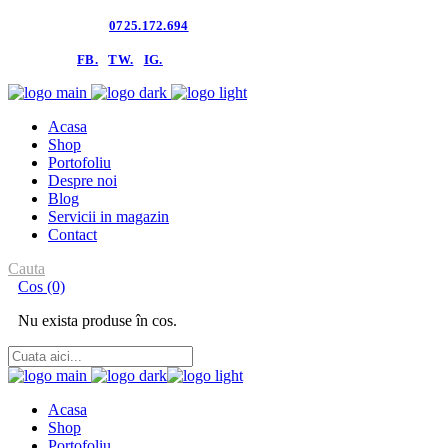
Contacteaza-ne:
0725.172.694
follow us:
FB.
TW.
IG.
Acasa
Shop
Portofoliu
Despre noi
Blog
Servicii in magazin
Contact
Cauta
Cos
(0)
Nu exista produse în cos.
Acasa
Shop
Portofoliu