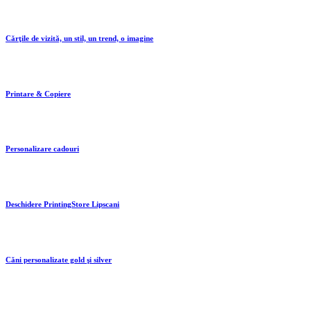
Cărţile de vizită, un stil, un trend, o imagine
Printare & Copiere
Personalizare cadouri
Deschidere PrintingStore Lipscani
Căni personalizate gold şi silver