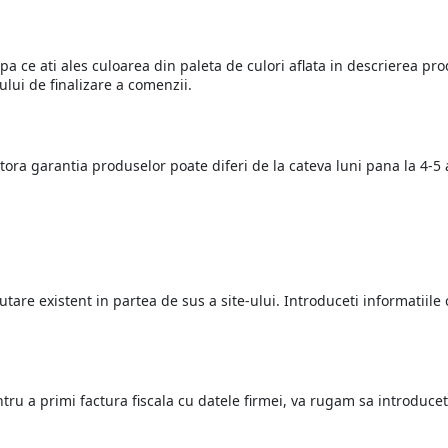
pa ce ati ales culoarea din paleta de culori aflata in descrierea pro
lui de finalizare a comenzii.
stora garantia produselor poate diferi de la cateva luni pana la 4-5 
re existent in partea de sus a site-ului. Introduceti informatiile ca
u a primi factura fiscala cu datele firmei, va rugam sa introduceti d