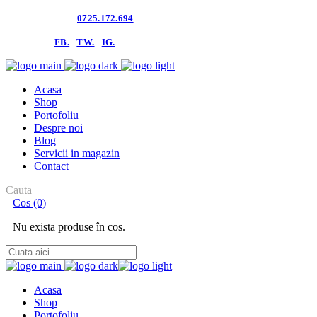
Contacteaza-ne:
0725.172.694
follow us:
FB.
TW.
IG.
Acasa
Shop
Portofoliu
Despre noi
Blog
Servicii in magazin
Contact
Cauta
Cos
(0)
Nu exista produse în cos.
Acasa
Shop
Portofoliu