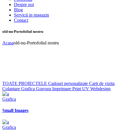
Despre noi
Blog
Servicii in magazin
Contact
old-nu-Portofoliul nostru
Acasa
old-nu-Portofoliul nostru
TOATE PROIECTELE
Cadouri personalizate
Carti de vizita
Colantare
Grafica
Gravura
Imprimare
Print UV
Webdesign
Grafica
Small Images
Grafica