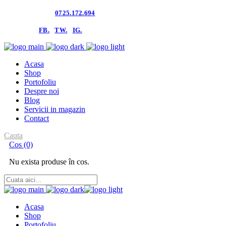
Contacteaza-ne:
0725.172.694
follow us:
FB.
TW.
IG.
Acasa
Shop
Portofoliu
Despre noi
Blog
Servicii in magazin
Contact
Cauta
Cos
(0)
Nu exista produse în cos.
Acasa
Shop
Portofoliu