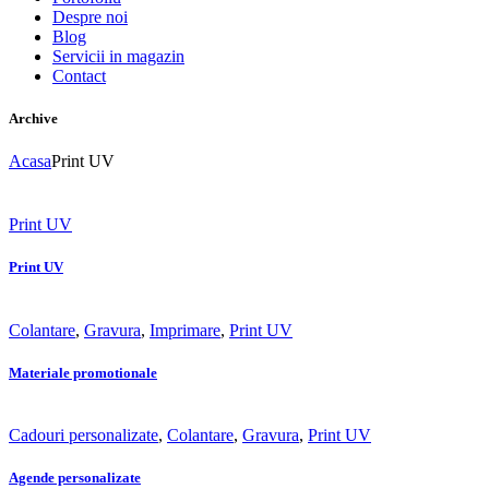
Despre noi
Blog
Servicii in magazin
Contact
Archive
Acasa
Print UV
Print UV
Print UV
Colantare
,
Gravura
,
Imprimare
,
Print UV
Materiale promotionale
Cadouri personalizate
,
Colantare
,
Gravura
,
Print UV
Agende personalizate