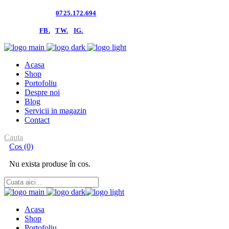
Contacteaza-ne:
0725.172.694
follow us:
FB.
TW.
IG.
Acasa
Shop
Portofoliu
Despre noi
Blog
Servicii in magazin
Contact
Cauta
Cos
(0)
Nu exista produse în cos.
Acasa
Shop
Portofoliu