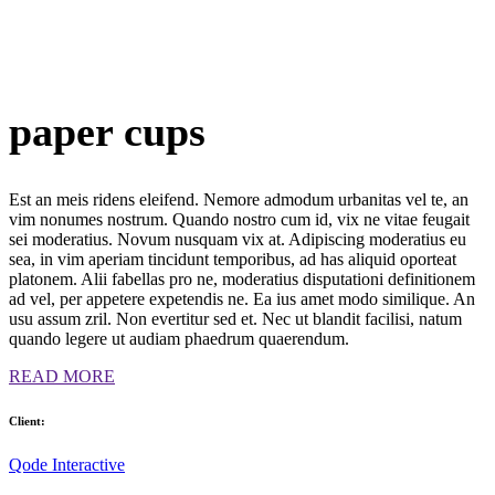
paper
cups
Est an meis ridens eleifend. Nemore admodum urbanitas vel te, an
vim nonumes nostrum. Quando nostro cum id, vix ne vitae feugait
sei moderatius. Novum nusquam vix at. Adipiscing moderatius eu
sea, in vim aperiam tincidunt temporibus, ad has aliquid oporteat
platonem. Alii fabellas pro ne, moderatius disputationi definitionem
ad vel, per appetere expetendis ne. Ea ius amet modo similique. An
usu assum zril. Non evertitur sed et. Nec ut blandit facilisi, natum
quando legere ut audiam phaedrum quaerendum.
READ MORE
Client:
Qode Interactive