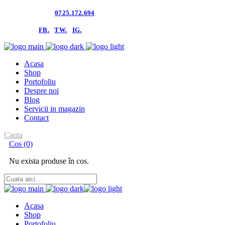
Contacteaza-ne:
0725.172.694
follow us:
FB.
TW.
IG.
Acasa
Shop
Portofoliu
Despre noi
Blog
Servicii in magazin
Contact
Cauta
Cos
(0)
Nu exista produse în cos.
Acasa
Shop
Portofoliu