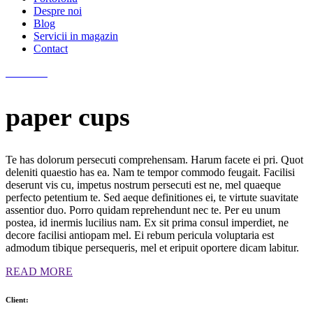
Despre noi
Blog
Servicii in magazin
Contact
paper
cups
Te has dolorum persecuti comprehensam. Harum facete ei pri. Quot
deleniti quaestio has ea. Nam te tempor commodo feugait. Facilisi
deserunt vis cu, impetus nostrum persecuti est ne, mel quaeque
perfecto petentium te. Sed aeque definitiones ei, te virtute suavitate
assentior duo. Porro quidam reprehendunt nec te. Per eu unum
postea, id inermis lucilius nam. Ex sit prima consul imperdiet, ne
decore facilisi antiopam mel. Ei rebum pericula voluptaria est
admodum tibique persequeris, mel et eripuit oportere dicam labitur.
READ MORE
Client: