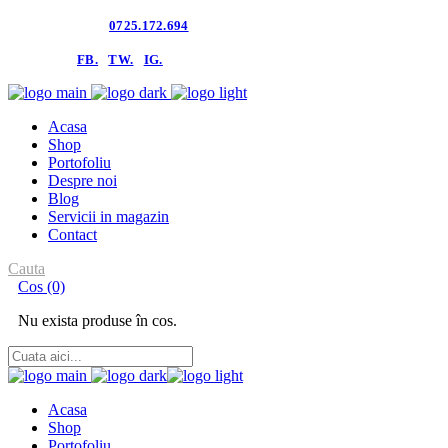
Contacteaza-ne:
0725.172.694
follow us:
FB.
TW.
IG.
Acasa
Shop
Portofoliu
Despre noi
Blog
Servicii in magazin
Contact
Cauta
Cos
(0)
Nu exista produse în cos.
Acasa
Shop
Portofoliu