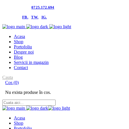
Contacteaza-ne:
0725.172.694
follow us:
FB.
TW.
IG.
Acasa
Shop
Portofoliu
Despre noi
Blog
Servicii in magazin
Contact
Cauta
Cos
(0)
Nu exista produse în cos.
Acasa
Shop
Portofoliu