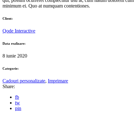
qui, possim ocurreret complectitur usu at, cum natum dolorem cum
minimum ei. Quo at numquam contentiones.
Client:
Qode Interactive
Data realizare:
8 iunie 2020
Categorie:
Cadouri personalizate
,
Imprimare
Share:
fb
tw
pin