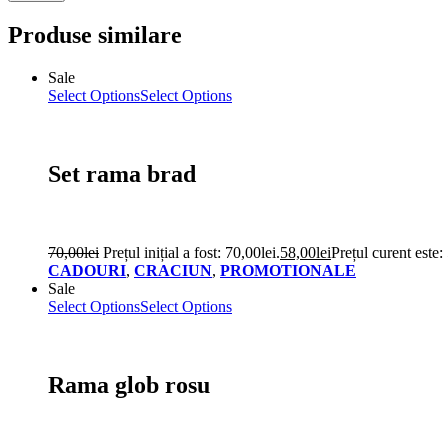
Produse similare
Sale
Select Options
Select Options
Set rama brad
70,00
lei
Prețul inițial a fost: 70,00lei.
58,00
lei
Prețul curent este:
CADOURI
,
CRACIUN
,
PROMOTIONALE
Sale
Select Options
Select Options
Rama glob rosu