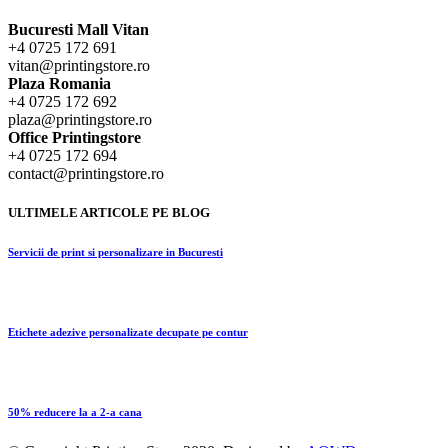
Bucuresti Mall Vitan
+4 0725 172 691
vitan@printingstore.ro
Plaza Romania
+4 0725 172 692
plaza@printingstore.ro
Office Printingstore
+4 0725 172 694
contact@printingstore.ro
ULTIMELE ARTICOLE PE BLOG
Servicii de print si personalizare in Bucuresti
Etichete adezive personalizate decupate pe contur
50% reducere la a 2-a cana