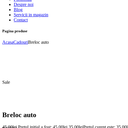
Despre noi
Blog
Servicii in magazin
Contact
Pagina produse
Acasa
Cadouri
Breloc auto
Sale
Breloc auto
45,00
lei
Prețul inițial a fost: 45,00lei.
35,00
lei
Prețul curent este: 35,00l