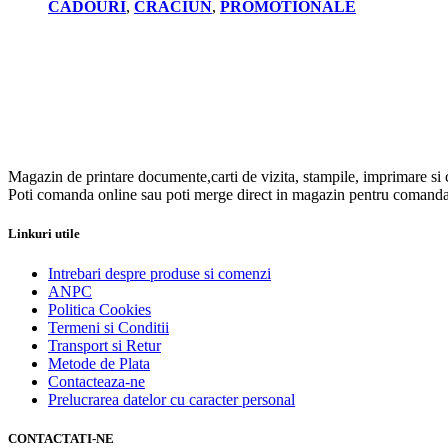
CADOURI
,
CRACIUN
,
PROMOTIONALE
Magazin de printare documente,carti de vizita, stampile, imprimare si 
Poti comanda online sau poti merge direct in magazin pentru comanda
Linkuri utile
Intrebari despre produse si comenzi
ANPC
Politica Cookies
Termeni si Conditii
Transport si Retur
Metode de Plata
Contacteaza-ne
Prelucrarea datelor cu caracter personal
CONTACTATI-NE