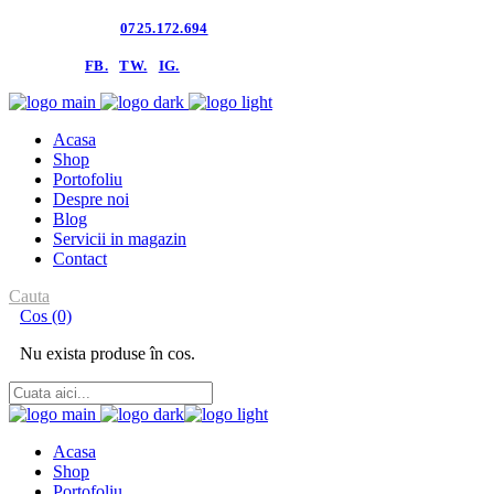
Contacteaza-ne:
0725.172.694
follow us:
FB.
TW.
IG.
Acasa
Shop
Portofoliu
Despre noi
Blog
Servicii in magazin
Contact
Cauta
Cos
(0)
Nu exista produse în cos.
Acasa
Shop
Portofoliu