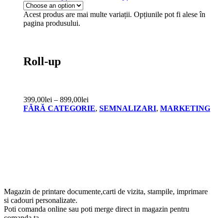
Acest produs are mai multe variații. Opțiunile pot fi alese în
pagina produsului.
Roll-up
399,00
lei
–
899,00
lei
FĂRĂ CATEGORIE
,
SEMNALIZARI
,
MARKETING
Magazin de printare documente,carti de vizita, stampile, imprimare
si cadouri personalizate.
Poti comanda online sau poti merge direct in magazin pentru
comanda ta