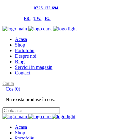
Contacteaza-ne:
0725.172.694
follow us:
FB.
TW.
IG.
Acasa
Shop
Portofoliu
Despre noi
Blog
Servicii in magazin
Contact
Cauta
Cos
(0)
Nu exista produse în cos.
Acasa
Shop
Portofoliu