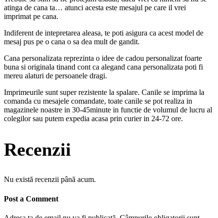
atinga de cana ta… atunci acesta este mesajul pe care il vrei
imprimat pe cana.
Indiferent de intepretarea aleasa, te poti asigura ca acest model de
mesaj pus pe o cana o sa dea mult de gandit.
Cana personalizata reprezinta o idee de cadou personalizat foarte
buna si originala tinand cont ca alegand cana personalizata poti fi
mereu alaturi de persoanele dragi.
Imprimeurile sunt super rezistente la spalare. Canile se imprima la
comanda cu mesajele comandate, toate canile se pot realiza in
magazinele noastre in 30-45minute in functie de volumul de lucru al
colegilor sau putem expedia acasa prin curier in 24-72 ore.
Recenzii
Nu există recenzii până acum.
Post a Comment
Adresa ta de email nu va fi publicată.
Câmpurile obligatorii sunt