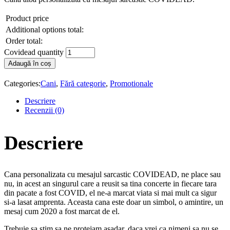
Product price
Additional options total:
Order total:
Covidead quantity
Adaugă în coș
Categories:
Cani
,
Fără categorie
,
Promotionale
Descriere
Recenzii (0)
Descriere
Cana personalizata cu mesajul sarcastic COVIDEAD, ne place sau
nu, in acest an singurul care a reusit sa tina concerte in fiecare tara
din pacate a fost COVID, el ne-a marcat viata si mai mult ca sigur
si-a lasat amprenta. Aceasta cana este doar un simbol, o amintire, un
mesaj cum 2020 a fost marcat de el.
Trebuie sa stim sa ne protejam asadar, daca vrei ca nimeni sa nu se