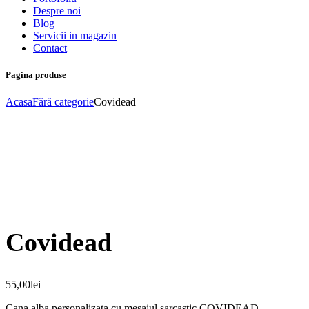
Despre noi
Blog
Servicii in magazin
Contact
Pagina produse
Acasa
Fără categorie
Covidead
Covidead
55,00
lei
Cana alba personalizata cu mesajul sarcastic COVIDEAD.