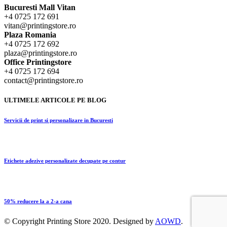
Bucuresti Mall Vitan
+4 0725 172 691
vitan@printingstore.ro
Plaza Romania
+4 0725 172 692
plaza@printingstore.ro
Office Printingstore
+4 0725 172 694
contact@printingstore.ro
ULTIMELE ARTICOLE PE BLOG
Servicii de print si personalizare in Bucuresti
Etichete adezive personalizate decupate pe contur
50% reducere la a 2-a cana
© Copyright
Printing Store
2020. Designed by
AOWD
.