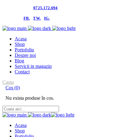
Contacteaza-ne:
0725.172.694
follow us:
FB.
TW.
IG.
Acasa
Shop
Portofoliu
Despre noi
Blog
Servicii in magazin
Contact
Cauta
Cos
(0)
Nu exista produse în cos.
Acasa
Shop
Portofoliu