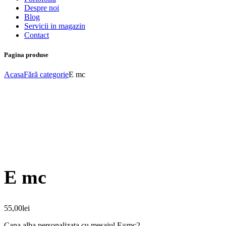
Despre noi
Blog
Servicii in magazin
Contact
Pagina produse
Acasa
Fără categorie
E mc
E mc
55,00
lei
Cana alba personalizata cu mesajul E=mc2.