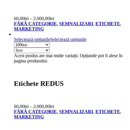
60,00
lei
–
2.000,00
lei
FĂRĂ CATEGORIE
,
SEMNALIZARI
,
ETICHETE
,
MARKETING
Selectează opțiunile
Selectează opțiunile
Acest produs are mai multe variații. Opțiunile pot fi alese în
pagina produsului.
Etichete REDUS
60,00
lei
–
2.000,00
lei
FĂRĂ CATEGORIE
,
SEMNALIZARI
,
ETICHETE
,
MARKETING