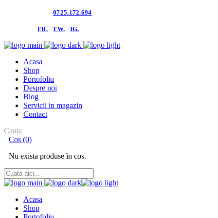
Contacteaza-ne:
0725.172.694
follow us:
FB.
TW.
IG.
Acasa
Shop
Portofoliu
Despre noi
Blog
Servicii in magazin
Contact
Cauta
Cos
(0)
Nu exista produse în cos.
Acasa
Shop
Portofoliu