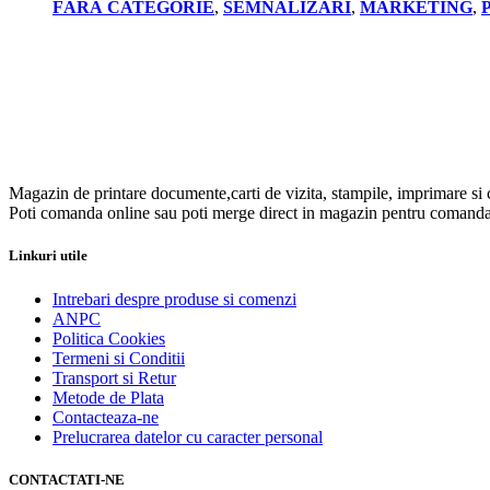
FĂRĂ CATEGORIE
,
SEMNALIZARI
,
MARKETING
,
Magazin de printare documente,carti de vizita, stampile, imprimare si 
Poti comanda online sau poti merge direct in magazin pentru comanda
Linkuri utile
Intrebari despre produse si comenzi
ANPC
Politica Cookies
Termeni si Conditii
Transport si Retur
Metode de Plata
Contacteaza-ne
Prelucrarea datelor cu caracter personal
CONTACTATI-NE