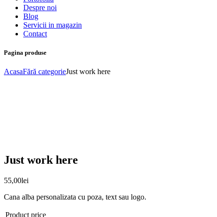
Despre noi
Blog
Servicii in magazin
Contact
Pagina produse
Acasa
Fără categorie
Just work here
Just work here
55,00
lei
Cana alba personalizata cu poza, text sau logo.
Product price