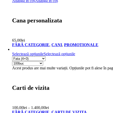
Adaugă în coș
Adaugă în coș
Cana personalizata
65,00
lei
FĂRĂ CATEGORIE
,
CANI
,
PROMOTIONALE
Selectează opțiunile
Selectează opțiunile
Acest produs are mai multe variații. Opțiunile pot fi alese în pa
Carti de vizita
100,00
lei
–
1.400,00
lei
FĂRĂ CATEGORIE
,
CARTI DE VIZITA