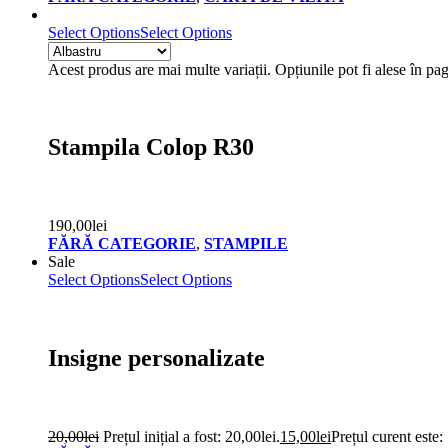
Select Options
Select Options
Acest produs are mai multe variații. Opțiunile pot fi alese în pa
Stampila Colop R30
190,00
lei
FĂRĂ CATEGORIE
,
STAMPILE
Sale
Select Options
Select Options
Insigne personalizate
20,00
lei
Prețul inițial a fost: 20,00lei.
15,00
lei
Prețul curent este: