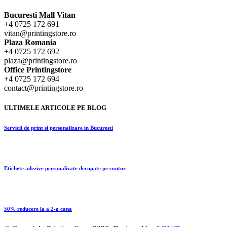
Bucuresti Mall Vitan
+4 0725 172 691
vitan@printingstore.ro
Plaza Romania
+4 0725 172 692
plaza@printingstore.ro
Office Printingstore
+4 0725 172 694
contact@printingstore.ro
ULTIMELE ARTICOLE PE BLOG
Servicii de print si personalizare in Bucuresti
Etichete adezive personalizate decupate pe contur
50% reducere la a 2-a cana