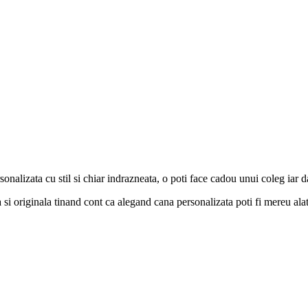
lizata cu stil si chiar indrazneata, o poti face cadou unui coleg iar daca t
si originala tinand cont ca alegand cana personalizata poti fi mereu alat