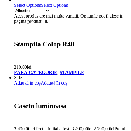
Select Options
Select Options
Acest produs are mai multe variații. Opțiunile pot fi alese în
pagina produsului.
Stampila Colop R40
210,00
lei
FĂRĂ CATEGORIE
,
STAMPILE
Sale
Adaugă în coș
Adaugă în coș
Caseta luminoasa
3.490,00
lei
Prețul inițial a fost: 3.490,00lei.
2.790,00
lei
Prețul