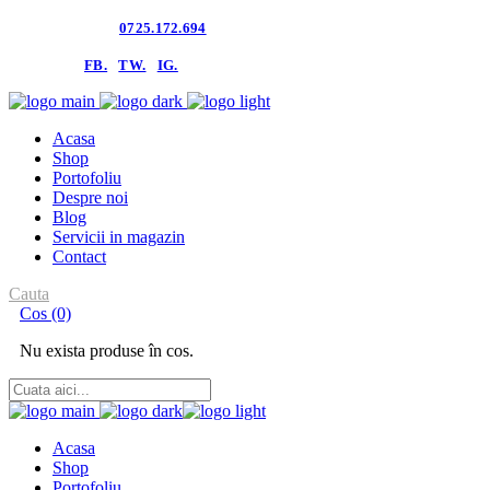
Contacteaza-ne:
0725.172.694
follow us:
FB.
TW.
IG.
Acasa
Shop
Portofoliu
Despre noi
Blog
Servicii in magazin
Contact
Cauta
Cos
(0)
Nu exista produse în cos.
Acasa
Shop
Portofoliu