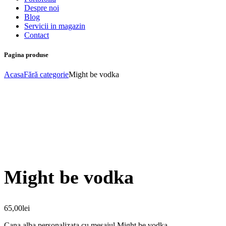
Despre noi
Blog
Servicii in magazin
Contact
Pagina produse
Acasa
Fără categorie
Might be vodka
Might be vodka
65,00
lei
Cana alba personalizata cu mesajul Might be vodka.