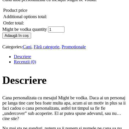
Product price
Additional options total:
Order total:
Might be vodka quantity
Adaugă în coș
Categories:
Cani
,
Fără categorie
,
Promotionale
Descriere
Recenzii (0)
Descriere
Cana personalizata cu mesajul Might be vodka. Daca ai un personaj
pe langa tine care bea foate multa apa, acum ai un motiv in plus sa ii
faci cadou o cana personalizata, astfel tot timpul sa fie fie
„undercover” sub acoperire. El ar putea spune adevarul, sau nu…
cine stie?
Nu mai sta pe ganduri, putem sa ii punem si numele pe cana sa nu