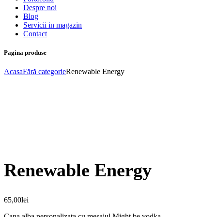
Despre noi
Blog
Servicii in magazin
Contact
Pagina produse
Acasa
Fără categorie
Renewable Energy
Renewable Energy
65,00
lei
Cana alba personalizata cu mesajul Might be vodka.