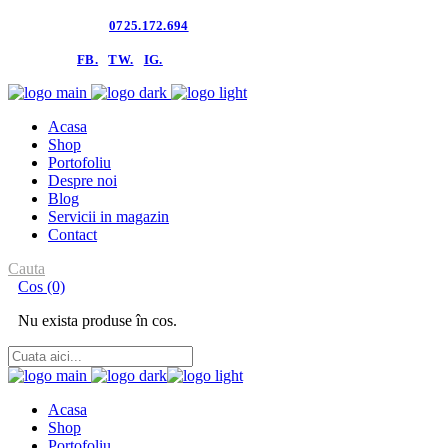
Contacteaza-ne:
0725.172.694
follow us:
FB.
TW.
IG.
Acasa
Shop
Portofoliu
Despre noi
Blog
Servicii in magazin
Contact
Cauta
Cos
(0)
Nu exista produse în cos.
Acasa
Shop
Portofoliu