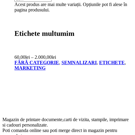
Acest produs are mai multe variații. Opțiunile pot fi alese în
pagina produsului.
Etichete multumim
60,00
lei
–
2.000,00
lei
FĂRĂ CATEGORIE
,
SEMNALIZARI
,
ETICHETE
,
MARKETING
Magazin de printare documente,carti de vizita, stampile, imprimare
si cadouri personalizate.
Poti comanda online sau poti merge direct in magazin pentru