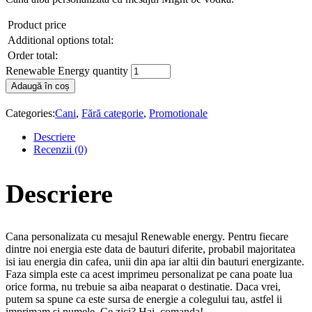
Product price
Additional options total:
Order total:
Renewable Energy quantity
Adaugă în coș
Categories:
Cani
,
Fără categorie
,
Promotionale
Descriere
Recenzii (0)
Descriere
Cana personalizata cu mesajul Renewable energy. Pentru fiecare
dintre noi energia este data de bauturi diferite, probabil majoritatea
isi iau energia din cafea, unii din apa iar altii din bauturi energizante.
Faza simpla este ca acest imprimeu personalizat pe cana poate lua
orice forma, nu trebuie sa aiba neaparat o destinatie. Daca vrei,
putem sa spune ca este sursa de energie a colegului tau, astfel ii
imprimam si numele. Ce zici? Hai, comanda!