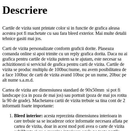
Descriere
Cartile de vizita sunt printate color si in functie de grafica aleasa
acestea pot fi machetate cu sau fara bleed exterior. Mai multe detalii
tehnice gasiti mai jos.
Carti de vizita personalizate conform graficii dorite. Plaseaza
comanda online si apoi trimite cu un reply grafica dorita. Daca nu ai
grafica pentru cartile de vizita putem sa te ajutam, este necesar sa
achizitionezi si serviciul de grafica pentru carti de vizita. Cartile de
vizita se produc multiplu de 100buc/nume, nu avem posibilitatea de
a face 100buc de carti de vizita avand 10buc pe un nume, 20buc pe
alt nume s.a.m.d.
Cartea de vizita are dimensiunea standard de 90x50mm si pot fi
landscape (ca in poza de mai jos) sau portrait (poza de mai jos rotita
la 90 de grade). Machetarea cartii de vizita trebuie sa tina cont de 2
informatii foarte importante:
Bleed interior:
acesta reprezinta dimensiunea interioara in
care trebuie sa se incadreze orice informatie necesara aflata pe
cartea de vizita, doar in acest mod poti avea o carte de vizita