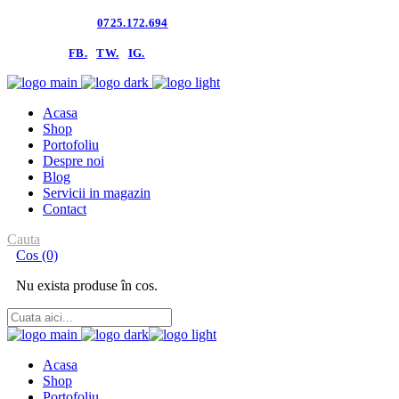
Contacteaza-ne:
0725.172.694
follow us:
FB.
TW.
IG.
Acasa
Shop
Portofoliu
Despre noi
Blog
Servicii in magazin
Contact
Cauta
Cos
(0)
Nu exista produse în cos.
Acasa
Shop
Portofoliu