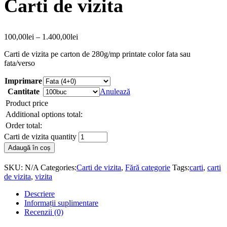
Carti de vizita
100,00
lei
–
1.400,00
lei
Carti de vizita pe carton de 280g/mp printate color fata sau
fata/verso
Imprimare
Cantitate
Anulează
Product price
Additional options total:
Order total:
Carti de vizita quantity
Adaugă în coș
SKU:
N/A
Categories:
Carti de vizita
,
Fără categorie
Tags:
carti
,
carti
de vizita
,
vizita
Descriere
Informații suplimentare
Recenzii (0)