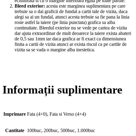
echilibrata si cu o margine interioara egala pe toate partile.
Bleed exterior:
acesta este marginea suplimentara pe care
trebuie sa o dai graficii de fundal a cartii tale de vizita, daca
alegi sa ai un fundal, atunci acesta trebuie sa fie pana la linia
rosie astfel la taiere (pe linia punctata) grafica sa aiba
continuitate. Bleedul exterior nu se vede pe cartea de vizita
dar ajuta extraordinar de mult deoarece la taiere exista abateri
de 0,5 sau 1mm iar daca grafica ar fi exact ca dimensiunea
finita a cartii de vizita atunci ar exista riscul ca pe cartile de
vizita sa se vada o margine alba inestetica.
Informații suplimentare
Imprimare
Fata (4+0), Fata si Verso (4+4)
Cantitate
100buc, 200buc, 500buc, 1.000buc