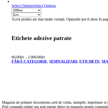
Select Options
Select Options
Acest produs are mai multe variații. Opțiunile pot fi alese în pa
Etichete adezive patrate
60,00
lei
–
2.000,00
lei
FĂRĂ CATEGORIE
,
SEMNALIZARI
,
ETICHETE
,
MA
Magazin de printare documente,carti de vizita, stampile, imprimare si 
Poti comanda online sau poti merge direct in magazin pentru comanda