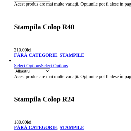
Acest produs are mai multe variații. Opțiunile pot fi alese în pa
Stampila Colop R40
210,00
lei
FĂRĂ CATEGORIE
,
STAMPILE
Select Options
Select Options
Acest produs are mai multe variații. Opțiunile pot fi alese în pa
Stampila Colop R24
180,00
lei
FĂRĂ CATEGORIE
,
STAMPILE