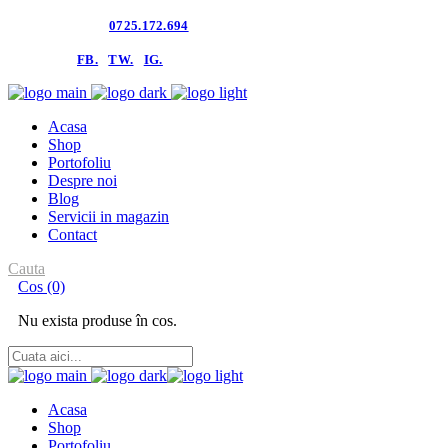
Contacteaza-ne:
0725.172.694
follow us:
FB.
TW.
IG.
Acasa
Shop
Portofoliu
Despre noi
Blog
Servicii in magazin
Contact
Cauta
Cos
(0)
Nu exista produse în cos.
Acasa
Shop
Portofoliu