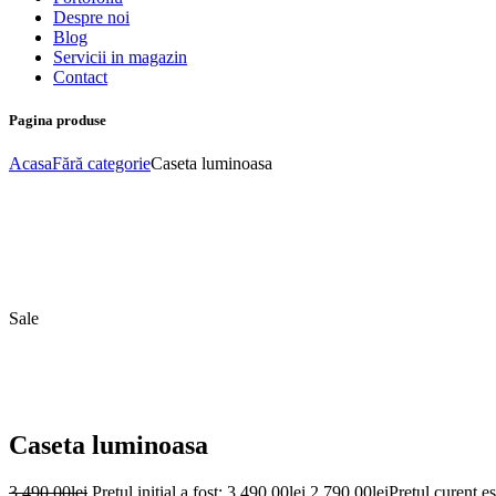
Despre noi
Blog
Servicii in magazin
Contact
Pagina produse
Acasa
Fără categorie
Caseta luminoasa
Sale
Caseta luminoasa
3.490,00
lei
Prețul inițial a fost: 3.490,00lei.
2.790,00
lei
Prețul curent es