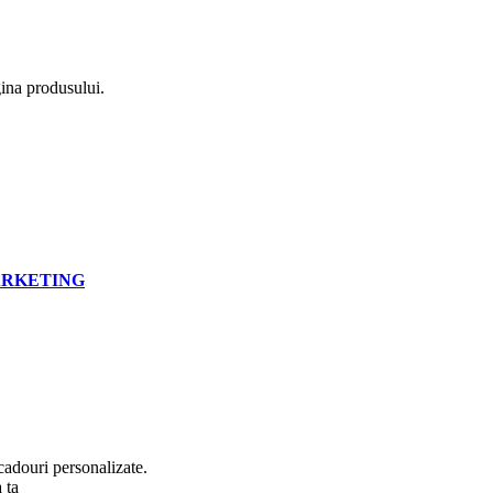
gina produsului.
RKETING
cadouri personalizate.
 ta