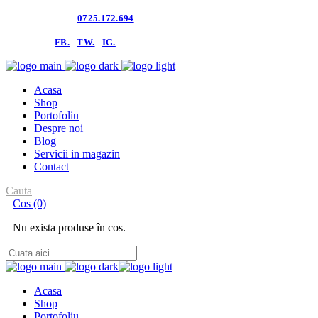
Contacteaza-ne:
0725.172.694
follow us:
FB.
TW.
IG.
Acasa
Shop
Portofoliu
Despre noi
Blog
Servicii in magazin
Contact
Cauta
Cos
(0)
Nu exista produse în cos.
Acasa
Shop
Portofoliu