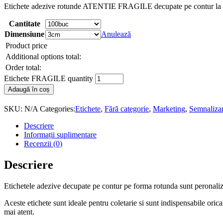
Etichete adezive rotunde ATENTIE FRAGILE decupate pe contur la di
Cantitate
Dimensiune
Anulează
Product price
Additional options total:
Order total:
Etichete FRAGILE quantity
Adaugă în coș
SKU:
N/A
Categories:
Etichete
,
Fără categorie
,
Marketing
,
Semnalizar
Descriere
Informații suplimentare
Recenzii (0)
Descriere
Etichetele adezive decupate pe contur pe forma rotunda sunt perona
Aceste etichete sunt ideale pentru coletarie si sunt indispensabile orica
mai atent.