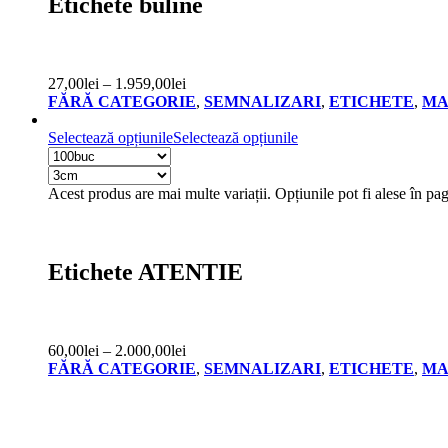
Etichete buline
27,00
lei
–
1.959,00
lei
FĂRĂ CATEGORIE
,
SEMNALIZARI
,
ETICHETE
,
MA
Selectează opțiunile
Selectează opțiunile
Acest produs are mai multe variații. Opțiunile pot fi alese în pa
Etichete ATENTIE
60,00
lei
–
2.000,00
lei
FĂRĂ CATEGORIE
,
SEMNALIZARI
,
ETICHETE
,
MA