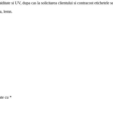
itate si UV, dupa cas la solicitarea clientului si contracost etichetele s
la, lemn.
ate cu
*