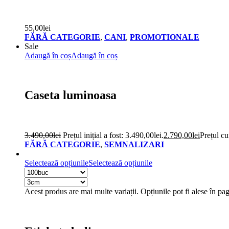
55,00
lei
FĂRĂ CATEGORIE
,
CANI
,
PROMOTIONALE
Sale
Adaugă în coș
Adaugă în coș
Caseta luminoasa
3.490,00
lei
Prețul inițial a fost: 3.490,00lei.
2.790,00
lei
Prețul cu
FĂRĂ CATEGORIE
,
SEMNALIZARI
Selectează opțiunile
Selectează opțiunile
Acest produs are mai multe variații. Opțiunile pot fi alese în pa