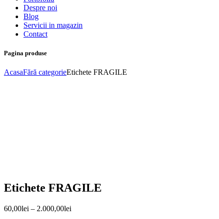
Despre noi
Blog
Servicii in magazin
Contact
Pagina produse
Acasa
Fără categorie
Etichete FRAGILE
Etichete FRAGILE
60,00
lei
–
2.000,00
lei