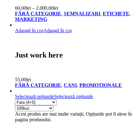
60,00
lei
–
2.000,00
lei
FĂRĂ CATEGORIE
,
SEMNALIZARI
,
ETICHETE
,
MARKETING
Adaugă în coș
Adaugă în coș
Just work here
55,00
lei
FĂRĂ CATEGORIE
,
CANI
,
PROMOTIONALE
Selectează opțiunile
Selectează opțiunile
Acest produs are mai multe variații. Opțiunile pot fi alese în
pagina produsului.