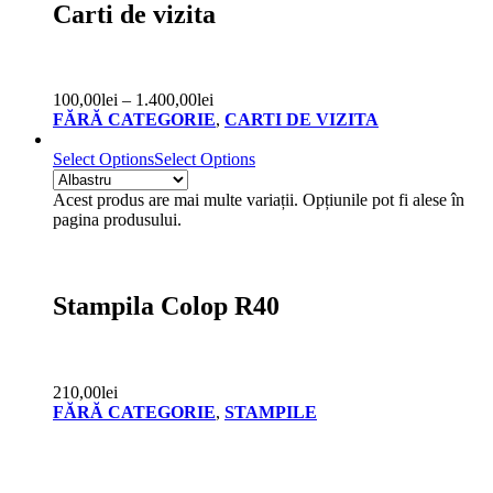
Carti de vizita
100,00
lei
–
1.400,00
lei
FĂRĂ CATEGORIE
,
CARTI DE VIZITA
Select Options
Select Options
Acest produs are mai multe variații. Opțiunile pot fi alese în
pagina produsului.
Stampila Colop R40
210,00
lei
FĂRĂ CATEGORIE
,
STAMPILE