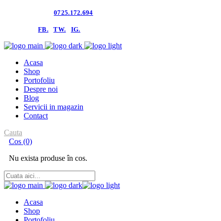
Contacteaza-ne:
0725.172.694
follow us:
FB.
TW.
IG.
Acasa
Shop
Portofoliu
Despre noi
Blog
Servicii in magazin
Contact
Cauta
Cos
(0)
Nu exista produse în cos.
Acasa
Shop
Portofoliu