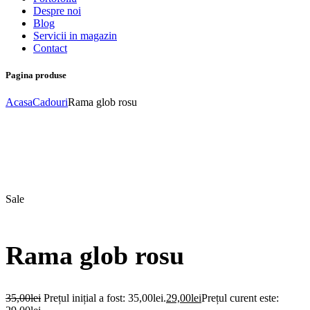
Despre noi
Blog
Servicii in magazin
Contact
Pagina produse
Acasa
Cadouri
Rama glob rosu
Sale
Rama glob rosu
35,00
lei
Prețul inițial a fost: 35,00lei.
29,00
lei
Prețul curent este: