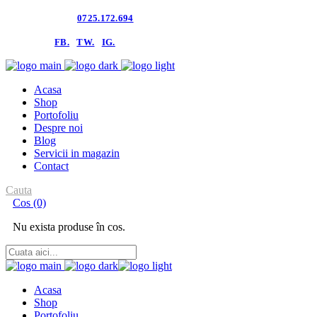
Contacteaza-ne:
0725.172.694
follow us:
FB.
TW.
IG.
Acasa
Shop
Portofoliu
Despre noi
Blog
Servicii in magazin
Contact
Cauta
Cos
(0)
Nu exista produse în cos.
Acasa
Shop
Portofoliu