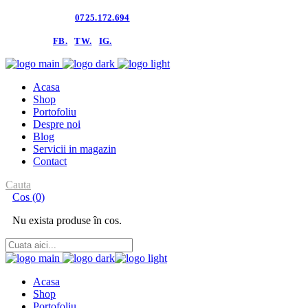
Contacteaza-ne:
0725.172.694
follow us:
FB.
TW.
IG.
Acasa
Shop
Portofoliu
Despre noi
Blog
Servicii in magazin
Contact
Cauta
Cos
(0)
Nu exista produse în cos.
Acasa
Shop
Portofoliu