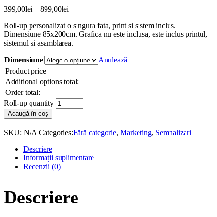
399,00
lei
–
899,00
lei
Roll-up personalizat o singura fata, print si sistem inclus.
Dimensiune 85x200cm. Grafica nu este inclusa, este inclus printul,
sistemul si asamblarea.
Dimensiune
Anulează
Product price
Additional options total:
Order total:
Roll-up quantity
Adaugă în coș
SKU:
N/A
Categories:
Fără categorie
,
Marketing
,
Semnalizari
Descriere
Informații suplimentare
Recenzii (0)
Descriere