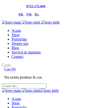
Contacteaza-ne:
0725.172.694
follow us:
FB.
TW.
IG.
Acasa
Shop
Portofoliu
Despre noi
Blog
Servicii in magazin
Contact
Cauta
Cos
(0)
Nu exista produse în cos.
Acasa
Shop
Portofoliu