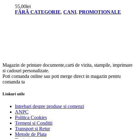
55,00
lei
FĂRĂ CATEGORIE
,
CANI
,
PROMOTIONALE
Magazin de printare documente,carti de vizita, stampile, imprimare
si cadouri personalizate.
Poti comanda online sau poti merge direct in magazin pentru
comanda ta
Linkuri utile
Intrebari despre produse si comenzi
ANPC
Politica Cookies
Termeni si Conditii
Transport si Retur
Metode de Plata