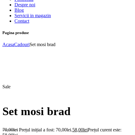
Despre noi
Blog
Servicii in magazin
Contact
Pagina produse
Acasa
Cadouri
Set mosi brad
Sale
Set mosi brad
70,00
lei
Prețul inițial a fost: 70,00lei.
58,00
lei
Prețul curent este: