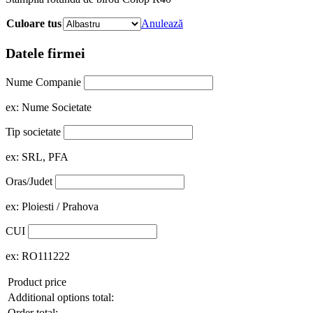
Culoare tus
Anulează
Datele firmei
Nume Companie
ex: Nume Societate
Tip societate
ex: SRL, PFA
Oras/Judet
ex: Ploiesti / Prahova
CUI
ex: RO111222
Product price
Additional options total:
Order total: