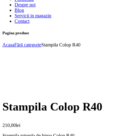
Despre noi
Blog
Servicii in magazin
Contact
Pagina produse
Acasa
Fără categorie
Stampila Colop R40
Stampila Colop R40
210,00
lei
Stampila rotunda de birou Colop R40