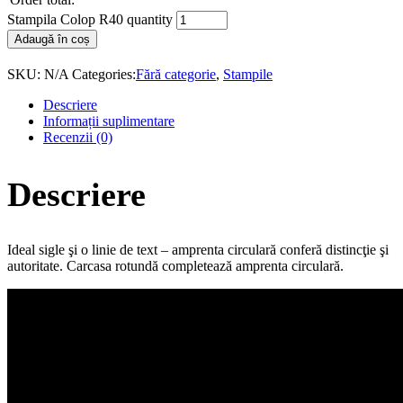
Stampila Colop R40 quantity
Adaugă în coș
SKU:
N/A
Categories:
Fără categorie
,
Stampile
Descriere
Informații suplimentare
Recenzii (0)
Descriere
Ideal sigle şi o linie de text – amprenta circulară conferă distincţie şi
autoritate. Carcasa rotundă completează amprenta circulară.