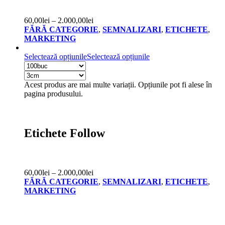
60,00
lei
–
2.000,00
lei
FĂRĂ CATEGORIE
,
SEMNALIZARI
,
ETICHETE
,
MARKETING
Selectează opțiunile
Selectează opțiunile
Acest produs are mai multe variații. Opțiunile pot fi alese în
pagina produsului.
Etichete Follow
60,00
lei
–
2.000,00
lei
FĂRĂ CATEGORIE
,
SEMNALIZARI
,
ETICHETE
,
MARKETING