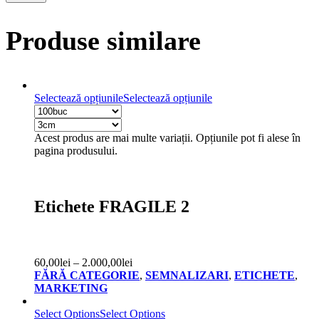
Produse similare
Selectează opțiunile
Selectează opțiunile
Acest produs are mai multe variații. Opțiunile pot fi alese în
pagina produsului.
Etichete FRAGILE 2
60,00
lei
–
2.000,00
lei
FĂRĂ CATEGORIE
,
SEMNALIZARI
,
ETICHETE
,
MARKETING
Select Options
Select Options