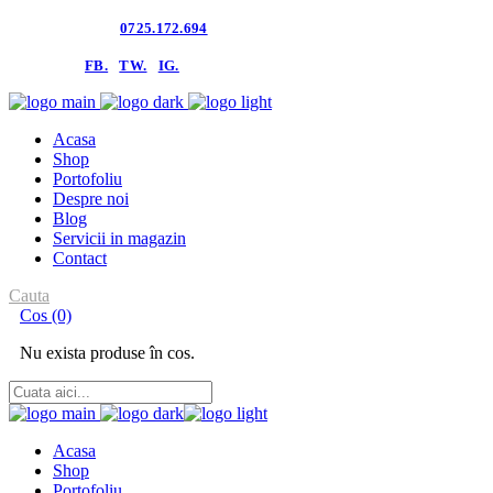
Contacteaza-ne:
0725.172.694
follow us:
FB.
TW.
IG.
Acasa
Shop
Portofoliu
Despre noi
Blog
Servicii in magazin
Contact
Cauta
Cos
(0)
Nu exista produse în cos.
Acasa
Shop
Portofoliu