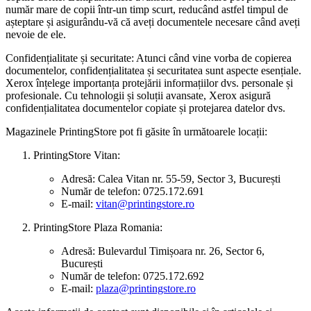
număr mare de copii într-un timp scurt, reducând astfel timpul de
așteptare și asigurându-vă că aveți documentele necesare când aveți
nevoie de ele.
Confidențialitate și securitate: Atunci când vine vorba de copierea
documentelor, confidențialitatea și securitatea sunt aspecte esențiale.
Xerox înțelege importanța protejării informațiilor dvs. personale și
profesionale. Cu tehnologii și soluții avansate, Xerox asigură
confidențialitatea documentelor copiate și protejarea datelor dvs.
Magazinele PrintingStore pot fi găsite în următoarele locații:
PrintingStore Vitan:
Adresă: Calea Vitan nr. 55-59, Sector 3, București
Număr de telefon: 0725.172.691
E-mail:
vitan@printingstore.ro
PrintingStore Plaza Romania:
Adresă: Bulevardul Timișoara nr. 26, Sector 6,
București
Număr de telefon: 0725.172.692
E-mail:
plaza@printingstore.ro