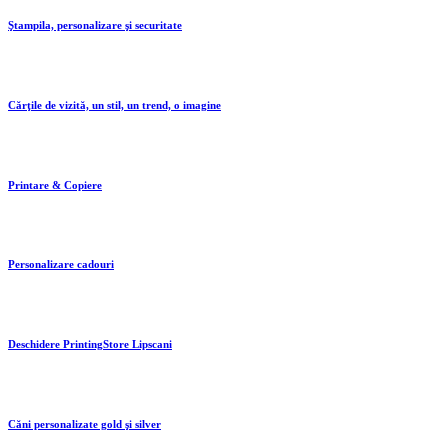
Ştampila, personalizare şi securitate
Cărţile de vizită, un stil, un trend, o imagine
Printare & Copiere
Personalizare cadouri
Deschidere PrintingStore Lipscani
Căni personalizate gold şi silver