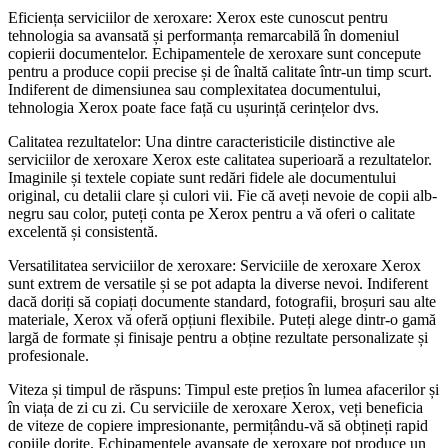
Eficiența serviciilor de xeroxare: Xerox este cunoscut pentru
tehnologia sa avansată și performanța remarcabilă în domeniul
copierii documentelor. Echipamentele de xeroxare sunt concepute
pentru a produce copii precise și de înaltă calitate într-un timp scurt.
Indiferent de dimensiunea sau complexitatea documentului,
tehnologia Xerox poate face față cu ușurință cerințelor dvs.
Calitatea rezultatelor: Una dintre caracteristicile distinctive ale
serviciilor de xeroxare Xerox este calitatea superioară a rezultatelor.
Imaginile și textele copiate sunt redări fidele ale documentului
original, cu detalii clare și culori vii. Fie că aveți nevoie de copii alb-
negru sau color, puteți conta pe Xerox pentru a vă oferi o calitate
excelentă și consistentă.
Versatilitatea serviciilor de xeroxare: Serviciile de xeroxare Xerox
sunt extrem de versatile și se pot adapta la diverse nevoi. Indiferent
dacă doriți să copiați documente standard, fotografii, broșuri sau alte
materiale, Xerox vă oferă opțiuni flexibile. Puteți alege dintr-o gamă
largă de formate și finisaje pentru a obține rezultate personalizate și
profesionale.
Viteza și timpul de răspuns: Timpul este prețios în lumea afacerilor și
în viața de zi cu zi. Cu serviciile de xeroxare Xerox, veți beneficia
de viteze de copiere impresionante, permițându-vă să obțineți rapid
copiile dorite. Echipamentele avansate de xeroxare pot produce un