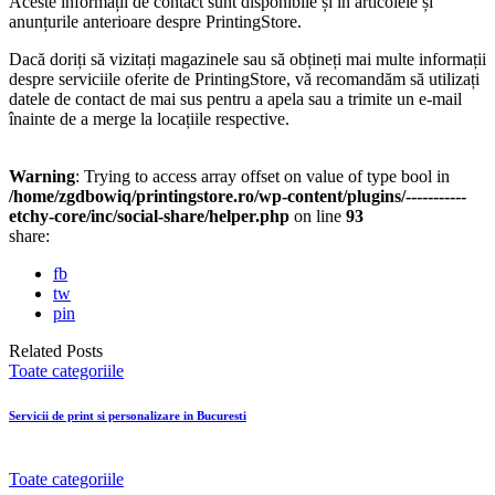
Aceste informații de contact sunt disponibile și în articolele și
anunțurile anterioare despre PrintingStore.
Dacă doriți să vizitați magazinele sau să obțineți mai multe informații
despre serviciile oferite de PrintingStore, vă recomandăm să utilizați
datele de contact de mai sus pentru a apela sau a trimite un e-mail
înainte de a merge la locațiile respective.
Warning
: Trying to access array offset on value of type bool in
/home/zgdbowiq/printingstore.ro/wp-content/plugins/-----------
etchy-core/inc/social-share/helper.php
on line
93
share:
fb
tw
pin
Related Posts
Toate categoriile
Servicii de print si personalizare in Bucuresti
Toate categoriile