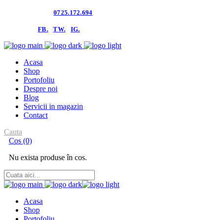
Contacteaza-ne:
0725.172.694
follow us:
FB.
TW.
IG.
Acasa
Shop
Portofoliu
Despre noi
Blog
Servicii in magazin
Contact
Cauta
Cos
(0)
Nu exista produse în cos.
Acasa
Shop
Portofoliu