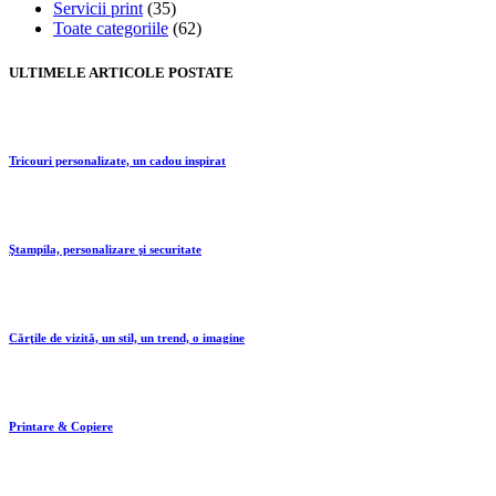
Servicii print
(35)
Toate categoriile
(62)
ULTIMELE ARTICOLE POSTATE
Tricouri personalizate, un cadou inspirat
Ştampila, personalizare şi securitate
Cărţile de vizită, un stil, un trend, o imagine
Printare & Copiere