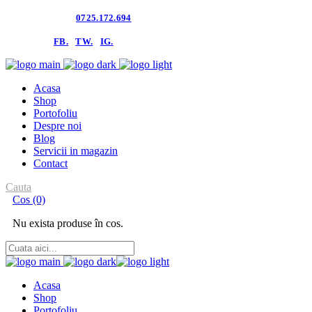
Contacteaza-ne:
0725.172.694
follow us:
FB.
TW.
IG.
Acasa
Shop
Portofoliu
Despre noi
Blog
Servicii in magazin
Contact
Cauta
Cos
(0)
Nu exista produse în cos.
Acasa
Shop
Portofoliu