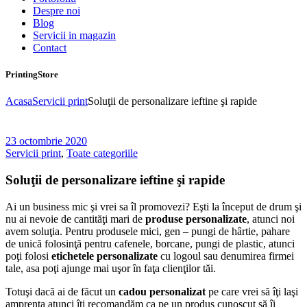
Despre noi
Blog
Servicii in magazin
Contact
PrintingStore
Acasa
Servicii print
Soluţii de personalizare ieftine şi rapide
23 octombrie 2020
Servicii print
,
Toate categoriile
Soluţii de personalizare ieftine şi rapide
Ai un business mic şi vrei sa îl promovezi? Eşti la început de drum şi
nu ai nevoie de cantităţi mari de
produse personalizate
, atunci noi
avem soluţia. Pentru produsele mici, gen – pungi de hârtie, pahare
de unică folosinţă pentru cafenele, borcane, pungi de plastic, atunci
poţi folosi
etichetele personalizate
cu logoul sau denumirea firmei
tale, asa poţi ajunge mai uşor în faţa clienţilor tăi.
Totuşi dacă ai de făcut un
cadou personalizat
pe care vrei să îţi laşi
amprenta atunci îţi recomandăm ca pe un produs cunoscut să îi