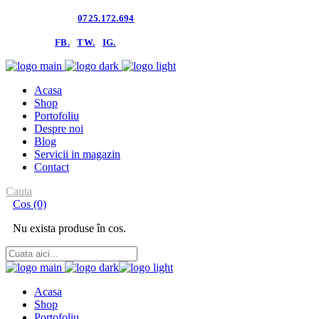
Contacteaza-ne:
0725.172.694
follow us:
FB.
TW.
IG.
Acasa
Shop
Portofoliu
Despre noi
Blog
Servicii in magazin
Contact
Cauta
Cos
(0)
Nu exista produse în cos.
Acasa
Shop
Portofoliu