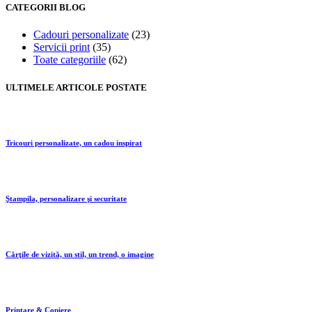
CATEGORII BLOG
Cadouri personalizate
(23)
Servicii print
(35)
Toate categoriile
(62)
ULTIMELE ARTICOLE POSTATE
Tricouri personalizate, un cadou inspirat
Ştampila, personalizare şi securitate
Cărţile de vizită, un stil, un trend, o imagine
Printare & Copiere