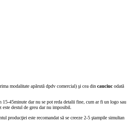
ima modalitate apărută dpdv comercial) şi cea din
cauciuc
odată
în 15-45minute dar nu se pot reda detalii fine, cum ar fi un logo sau
az este destul de greu dar nu imposibil.
entul producţiei este recomandat să se creeze 2-5 ştampile simultan