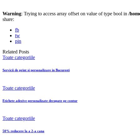
Warning
: Trying to access array offset on value of type bool in
/home
share:
fb
tw
pin
Related Posts
Toate categoriile
Servicii de print si personalizare in Bucuresti
Toate categoriile
Etichete adezive personalizate decupate pe contur
Toate categoriile
50% reducere la a 2-a cana