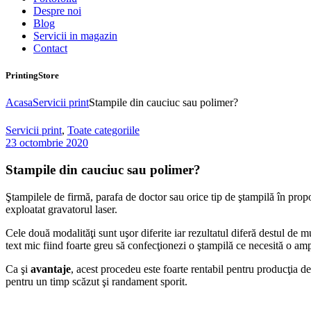
Despre noi
Blog
Servicii in magazin
Contact
PrintingStore
Acasa
Servicii print
Stampile din cauciuc sau polimer?
Servicii print
,
Toate categoriile
23 octombrie 2020
Stampile din cauciuc sau polimer?
Ştampilele de firmă, parafa de doctor sau orice tip de ştampilă în pro
exploatat gravatorul laser.
Cele două modalităţi sunt uşor diferite iar rezultatul diferă destul de 
text mic fiind foarte greu să confecţionezi o ştampilă ce necesită o am
Ca şi
avantaje
, acest procedeu este foarte rentabil pentru producţia d
pentru un timp scăzut şi randament sporit.