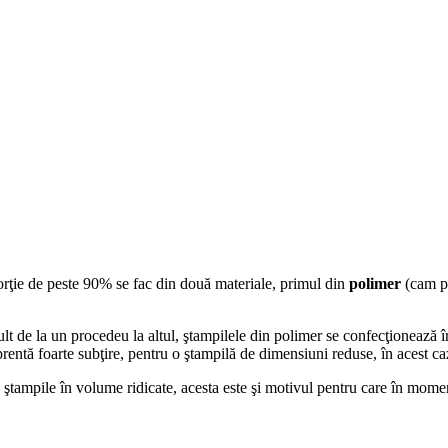
porţie de peste 90% se fac din două materiale, primul din
polimer
(cam pr
mult de la un procedeu la altul, ştampilele din polimer se confecţionează 
prentă foarte subţire, pentru o ştampilă de dimensiuni reduse, în acest c
e ştampile în volume ridicate, acesta este şi motivul pentru care în mom