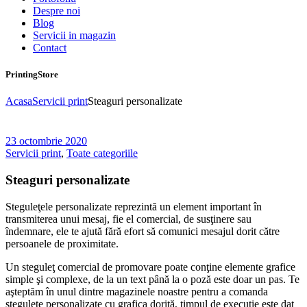
Despre noi
Blog
Servicii in magazin
Contact
PrintingStore
Acasa
Servicii print
Steaguri personalizate
23 octombrie 2020
Servicii print
,
Toate categoriile
Steaguri personalizate
Steguleţele personalizate reprezintă un element important în
transmiterea unui mesaj, fie el comercial, de susţinere sau
îndemnare, ele te ajută fără efort să comunici mesajul dorit către
persoanele de proximitate.
Un steguleţ comercial de promovare poate conţine elemente grafice
simple şi complexe, de la un text până la o poză este doar un pas. Te
aşteptăm în unul dintre magazinele noastre pentru a comanda
steguleţe personalizate cu grafica dorită, timpul de execuţie este dat