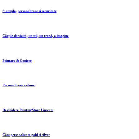
Ştampila, personalizare şi securitate
Cărţile de vizită, un stil, un trend, o imagine
Printare & Copiere
Personalizare cadouri
Deschidere PrintingStore Lipscani
Căni personalizate gold şi silver