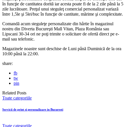
în funcţie de cantitatea dorită iar acesta poate fi de la 2 zile până la 5
zile lucrătoare. Preţul unui steguleţ comercial personalizat variază
între 1,5le şi 5lei/buc în funcţie de cantitate, mărime şi complexitate.
Comandă acum steguleţe personalizate din hârtie în magazinul
nostru din Diverta Bucureşti Mall Vitan, Plaza România sau
Lipscani 30-34 ori ne poţi trimite o solicitare de ofertă direct pe e-
mail sau telefonic.
Magazinele noastre sunt deschise de Luni până Duminică de la ora
10:00 până la 22:00.
share:
fb
tw
pin
Related Posts
Toate categoriile
Servicii de print si personalizare in Bucuresti
Toate categoriile