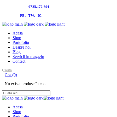
Contacteaza-ne:
0725.172.694
follow us:
FB.
TW.
IG.
Acasa
Shop
Portofoliu
Despre noi
Blog
Servicii in magazin
Contact
Cauta
Cos
(0)
Nu exista produse în cos.
Acasa
Shop
Portofoliu