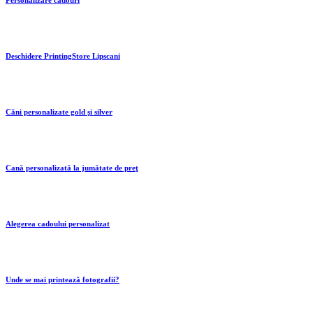
Personalizare cadouri
Deschidere PrintingStore Lipscani
Căni personalizate gold şi silver
Cană personalizată la jumătate de preţ
Alegerea cadoului personalizat
Unde se mai printează fotografii?