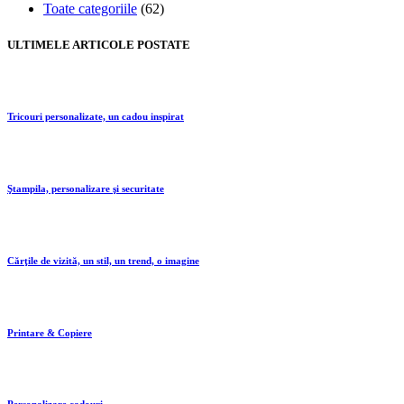
Toate categoriile
(62)
ULTIMELE ARTICOLE POSTATE
Tricouri personalizate, un cadou inspirat
Ştampila, personalizare şi securitate
Cărţile de vizită, un stil, un trend, o imagine
Printare & Copiere