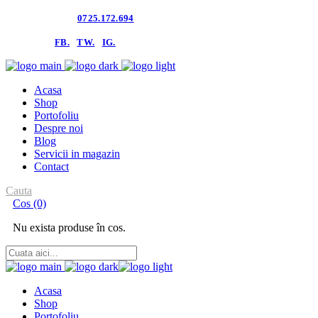
Contacteaza-ne:
0725.172.694
follow us:
FB.
TW.
IG.
Acasa
Shop
Portofoliu
Despre noi
Blog
Servicii in magazin
Contact
Cauta
Cos
(0)
Nu exista produse în cos.
Acasa
Shop
Portofoliu