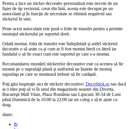
Pentru a face un sticker decorativ personalizat este nevoie de un
fişier de tip vectorial, creat din linii, acesta este decupat pe un
autocolant şi în funcţie de necesitate se elimină negativul sau
stickerul în sine.
Peste acest autocolant este pusă o folie de transfer pentru a permite
montajul stickerului pe suportul dorit.
Odată montat, folia de transfer este îndepărtată şi astfel stickerul
decorativ o să arate ca şi cum ar fi fost montat literă cu literă iar
fundalul o să fie exact cum este suportul pe care s-a montat.
Recomandarea montării stickerelor decorative este ca acestea să fie
montat pe o suprafaţă plană şi uniformă iar înainte de montaj
suprafaţa pe care se montează trebuie să fie curăţată.
Poţi găsi inspiraţie aici de stickere decorative:
DecoStick.ro
sau dacă
ai o idee poţi să vi în unul din magazinele noastre din Diverta,
Bucureşti Mall Vitan, Plaza România sau Lipscani 30-34 de Luni
până Duminică de la 10:00 la 22:00 iar un coleg o să te ajute cu
drag.
share:
fb