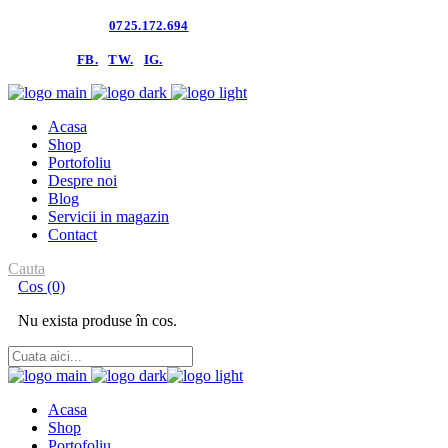
Contacteaza-ne:
0725.172.694
follow us:
FB.
TW.
IG.
Acasa
Shop
Portofoliu
Despre noi
Blog
Servicii in magazin
Contact
Cauta
Cos
(0)
Nu exista produse în cos.
Acasa
Shop
Portofoliu