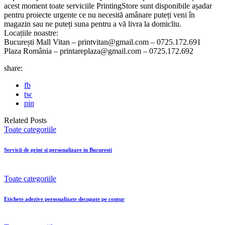
acest moment toate serviciile PrintingStore sunt disponibile așadar
pentru proiecte urgente ce nu necesită amânare puteți veni în
magazin sau ne puteți suna pentru a vă livra la domicliu.
Locațiile noastre:
București Mall Vitan – printvitan@gmail.com – 0725.172.691
Plaza România – printareplaza@gmail.com – 0725.172.692
share:
fb
tw
pin
Related Posts
Toate categoriile
Servicii de print si personalizare in Bucuresti
Toate categoriile
Etichete adezive personalizate decupate pe contur