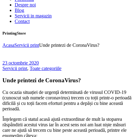
Despre noi
Blog
Servicii in magazin
Contact
PrintingStore
Acasa
Servicii print
Unde printezi de CoronaVirus?
23 octombrie 2020
Servicii print
,
Toate categoriile
Unde printezi de CoronaVirus?
Cu ocazia situației de urgență determinată de virusul COVID-19
(cunoscut sub numele coronavirus) trecem cu toții printr-o perioadă
dificilă și cu toții facem eforturi pentru a depăși cu bine această
perioadă.
Înțelegem că statul acasă ajută extraordinar de mult la stoparea
răspândirii acestui virus iar în acest sens noi am luat niște măsuri
care ne ajută să trecem cu bine peste această perioadă, printre ele
enumerăm câteva: