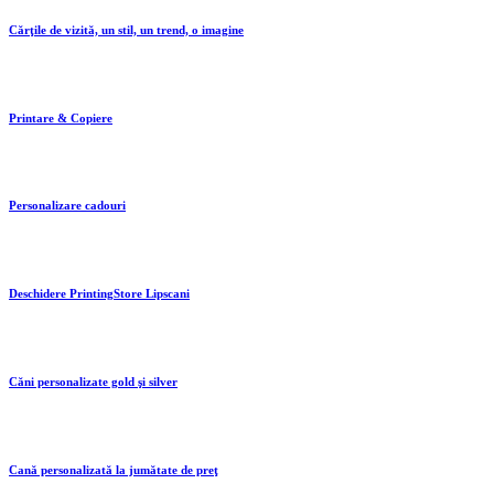
Cărţile de vizită, un stil, un trend, o imagine
Printare & Copiere
Personalizare cadouri
Deschidere PrintingStore Lipscani
Căni personalizate gold şi silver
Cană personalizată la jumătate de preţ